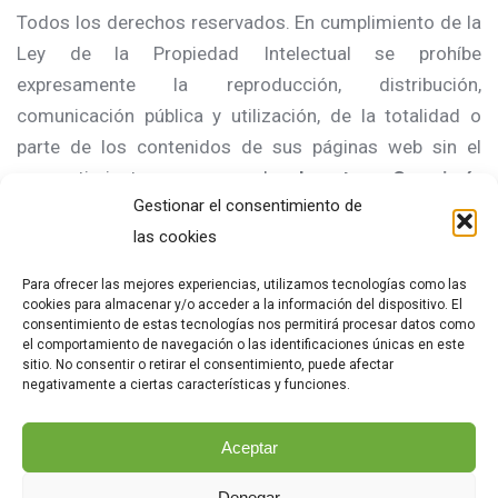
Todos los derechos reservados. En cumplimiento de la
Ley de la Propiedad Intelectual se prohíbe
expresamente la reproducción, distribución,
comunicación pública y utilización, de la totalidad o
parte de los contenidos de sus páginas web sin el
consentimiento expreso de
Lanetan Cerrajería
Gestionar el consentimiento de
Técnica De Seguridad SL
.
las cookies
ACCIONES LEGALES, LEGISLACIÓN APLICABLE Y
JURISDICCIÓN
Para ofrecer las mejores experiencias, utilizamos tecnologías como las
cookies para almacenar y/o acceder a la información del dispositivo. El
Lanetan Cerrajería Técnica De Seguridad SL
se
consentimiento de estas tecnologías nos permitirá procesar datos como
el comportamiento de navegación o las identificaciones únicas en este
reserva asimismo la facultad de presentar las acciones
sitio. No consentir o retirar el consentimiento, puede afectar
civiles o penales que considere oportunas por la
negativamente a ciertas características y funciones.
utilización indebida de sus páginas web y contenidos o
Aceptar
por el incumplimiento de las presentes condiciones.
Denegar