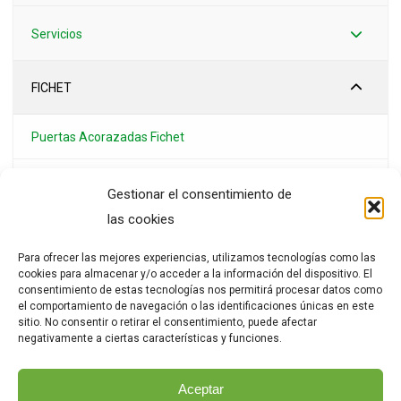
Servicios
FICHET
Puertas Acorazadas Fichet
Cerraduras de Alta Seguridad Fichet
Gestionar el consentimiento de
las cookies
Bombines Fichet
Para ofrecer las mejores experiencias, utilizamos tecnologías como las
Cajas Fuertes Fichet
cookies para almacenar y/o acceder a la información del dispositivo. El
consentimiento de estas tecnologías nos permitirá procesar datos como
el comportamiento de navegación o las identificaciones únicas en este
Llaves Fichet
sitio. No consentir o retirar el consentimiento, puede afectar
negativamente a ciertas características y funciones.
Noticias
Aceptar