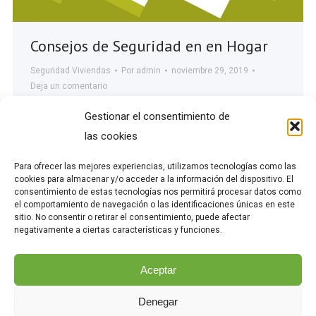
Consejos de Seguridad en en Hogar
Seguridad Viviendas
Por
admin
noviembre 29, 2019
Deja un comentario
Porque la casa es nuestro refugio, el lugar
Gestionar el consentimiento de
donde sentimos tranquilidad, seguridad y
las cookies
protección. Desde Point Fort Fichet quieren
Para ofrecer las mejores experiencias, utilizamos tecnologías como las
asegurarse de que tanto hoy como en el futuro
cookies para almacenar y/o acceder a la información del dispositivo. El
disfrutéis tranquilos de vuestra vida y
consentimiento de estas tecnologías nos permitirá procesar datos como
el comportamiento de navegación o las identificaciones únicas en este
experiencias, sabiendo que, al regresar a casa
sitio. No consentir o retirar el consentimiento, puede afectar
seguirá estando tal y como la dejasteis: segura
negativamente a ciertas características y funciones.
y protegida. Por eso, te ofrece su guía de
seguridad 2019 que puedes…
Aceptar
Denegar