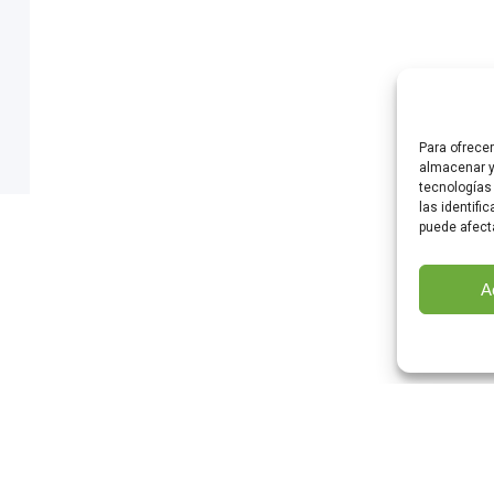
Para ofrece
almacenar y
tecnologías
las identifi
puede afect
A