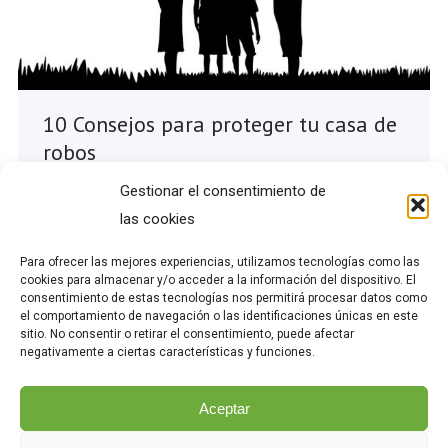
10 Consejos para proteger tu casa de
robos
noticias
,
Seguridad Viviendas
Por
admin
agosto 25, 2017
Gestionar el consentimiento de
las cookies
Es necesario tener ciertas rutinas de seguridad
para proteger tu casa de robos y seguirlas a
Para ofrecer las mejores experiencias, utilizamos tecnologías como las
diario para evitar sustos, desde cerrar siempre
cookies para almacenar y/o acceder a la información del dispositivo. El
consentimiento de estas tecnologías nos permitirá procesar datos como
la puerta con llave hasta no comentar en redes
el comportamiento de navegación o las identificaciones únicas en este
sociales nuestras vacaciones. No vale el no
sitio. No consentir o retirar el consentimiento, puede afectar
negativamente a ciertas características y funciones.
cerrar la puerta con llave o no encender la
alarma, si bajas a la piscina de la…
Aceptar